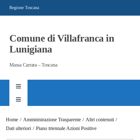
Salta
Regione Toscana
al
contenuto
Comune di Villafranca in
Lunigiana
Massa Carrara – Toscana
Toggle
Navigation
Toggle
AMMINISTRAZIONE TRASPARENTE
Navigation
SITO ISTITUZIONALE
Home
Amministrazione Trasparente
Altri contenuti
Dati ulteriori
Piano triennale Azioni Positive