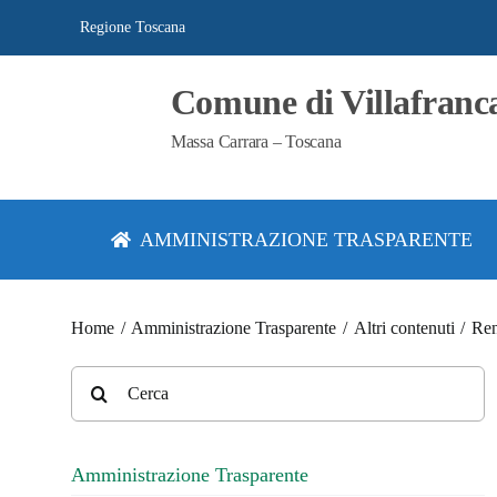
Salta
Regione Toscana
al
contenuto
Comune di Villafranc
Massa Carrara – Toscana
AMMINISTRAZIONE TRASPARENTE
Home
Amministrazione Trasparente
Altri contenuti
Ren
Cerca
per:
Amministrazione Trasparente