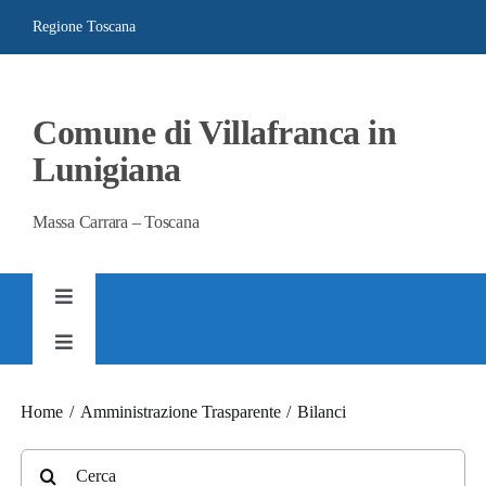
Salta
Regione Toscana
al
contenuto
Comune di Villafranca in
Lunigiana
Massa Carrara – Toscana
Toggle
Navigation
Toggle
AMMINISTRAZIONE TRASPARENTE
Navigation
SITO ISTITUZIONALE
Home
Amministrazione Trasparente
Bilanci
Cerca