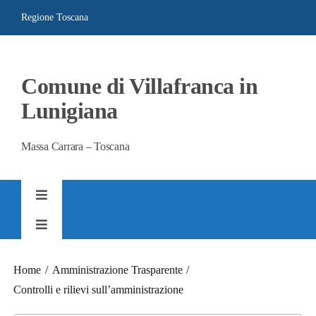
Salta
Regione Toscana
al
contenuto
Comune di Villafranca in
Lunigiana
Massa Carrara – Toscana
Toggle
Navigation
Toggle
AMMINISTRAZIONE TRASPARENTE
Navigation
SITO ISTITUZIONALE
Home
Amministrazione Trasparente
Controlli e rilievi sull’amministrazione