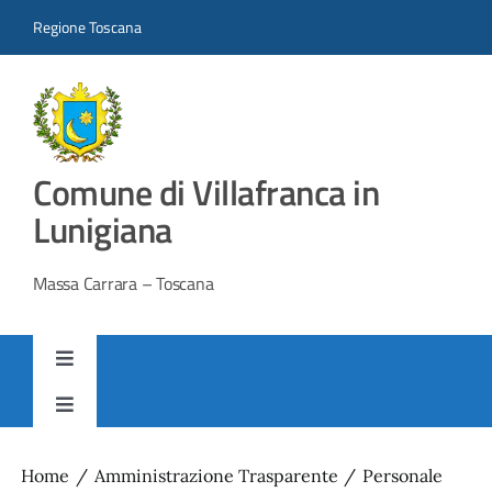
Salta
Regione Toscana
al
contenuto
Comune di Villafranca in
Lunigiana
Massa Carrara – Toscana
Toggle
Navigation
AMMINISTRAZIONE TRASPARENTE
Toggle
Navigation
SITO ISTITUZIONALE
Home
Amministrazione Trasparente
Personale