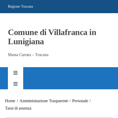
Salta
Regione Toscana
al
contenuto
Comune di Villafranca in
Lunigiana
Massa Carrara – Toscana
Toggle
Navigation
Toggle
AMMINISTRAZIONE TRASPARENTE
Navigation
SITO ISTITUZIONALE
Home
Amministrazione Trasparente
Personale
Tassi di assenza