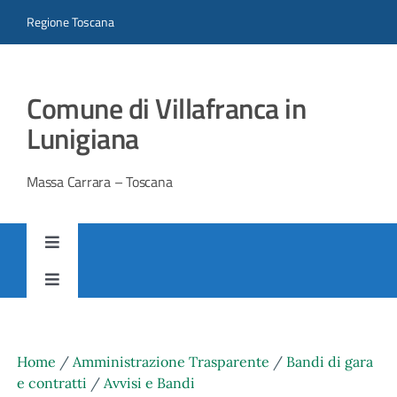
Salta
Regione Toscana
al
contenuto
Comune di Villafranca in
Lunigiana
Massa Carrara – Toscana
Toggle
Navigation
AMMINISTRAZIONE TRASPARENTE
Toggle
Navigation
SITO ISTITUZIONALE
Home
/
Amministrazione Trasparente
/
Bandi di gara
e contratti
/
Avvisi e Bandi