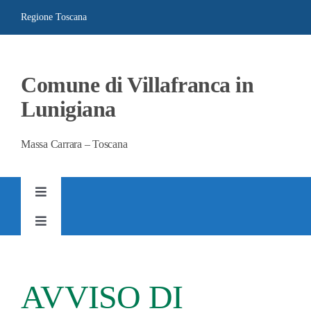
Salta
Regione Toscana
al
contenuto
Comune di Villafranca in
Lunigiana
Massa Carrara – Toscana
Toggle
Navigation
Toggle
AMMINISTRAZIONE TRASPARENTE
Navigation
SITO ISTITUZIONALE
AVVISO DI