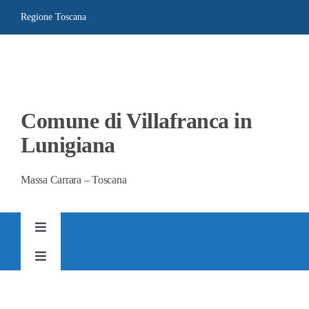
Salta
Regione Toscana
al
contenuto
Comune di Villafranca in
Lunigiana
Massa Carrara – Toscana
Toggle
Navigation
Toggle
AMMINISTRAZIONE TRASPARENTE
Navigation
SITO ISTITUZIONALE