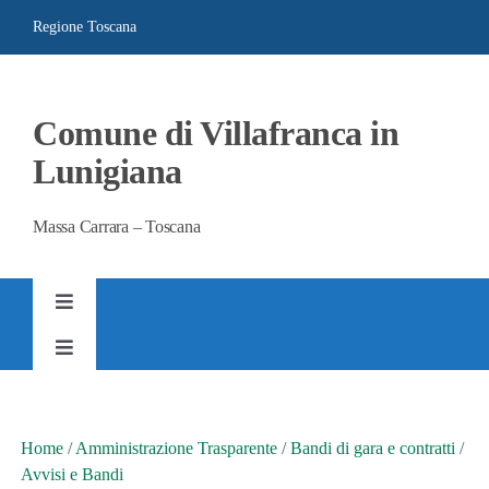
Salta
Regione Toscana
al
contenuto
Comune di Villafranca in
Lunigiana
Massa Carrara – Toscana
Toggle
Navigation
Toggle
AMMINISTRAZIONE TRASPARENTE
Navigation
SITO ISTITUZIONALE
Home
/
Amministrazione Trasparente
/
Bandi di gara e contratti
/
Avvisi e Bandi