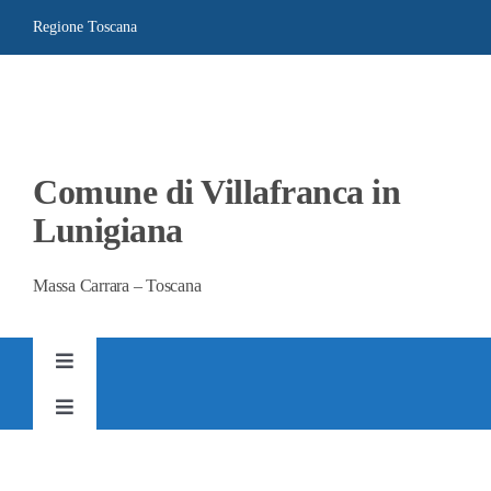
Salta
Regione Toscana
al
contenuto
Comune di Villafranca in
Lunigiana
Massa Carrara – Toscana
Toggle
Navigation
Toggle
AMMINISTRAZIONE TRASPARENTE
Navigation
SITO ISTITUZIONALE